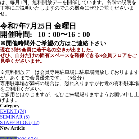
は、毎月1回、無料開放デーを開催しています。各階の説明を
丁寧にご説明いたしますのでこの機会にぜひご覧くださいま
せ。
令和7年7月25日 金曜日
開催時間: 10
：00〜16：00
※開催時間外ご希望の方はご連絡下さい
現在 3階S会員に若干名の空きが出ました。
ぜひ、自分だけの固有スペースを確保できるS会員フロアをご
見学くださいませ。
※無料開放デーは会員専用駐車場に駐車場開放しておりまます
が、あくまで会員優先です。（5台分）
専用駐車場が満杯の場合は、恐れ入りますが付近の有料駐車場
をご利用ください。
ご多用とは存じますが、ぜひご来場賜りますようお願い申し上
げます。
Category
EVENT (74)
SEMINAR (5)
STAFF BLOG (12)
New Article