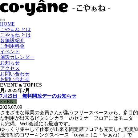
HOME
こやぁね とは
こやぁね とは
各施設紹介
ご利用料金
イベント
施設カレンダー
お知らせ
アクセス
お問い合わせ
お問い合わせ
EVENT
TOPICS
&
月:
2025年7月
7月25日 無料開放デーのお知らせ
EVENT
2025.07.09
さまざまな職業の会員さんが集うフリースペースから、多目的
な利用が出来るビタミンカラーのセミナーフロアにはモニター
も完備。Web会議にも最適です。
ゆっくり集中して仕事が出来る固定席フロアも充実した美濃加
茂市初のコワーキングスペース「coyane（こ・やぁね）」で