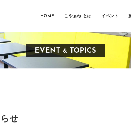
HOME
こやぁね とは
イベント
EVENT
TOPICS
&
知らせ