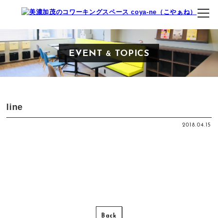
EVENT
TOPICS
&
line
2018.04.15
Back